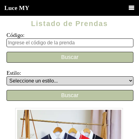
Luce
MY
Listado de Prendas
Código:
Estilo: