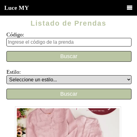
Luce
MY
Listado de Prendas
Código:
Estilo: