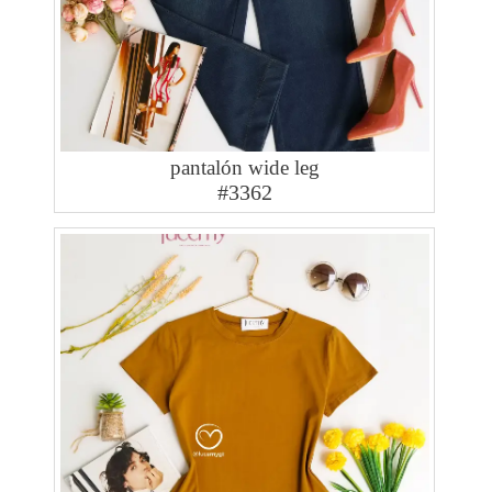
pantalón wide leg
#3362