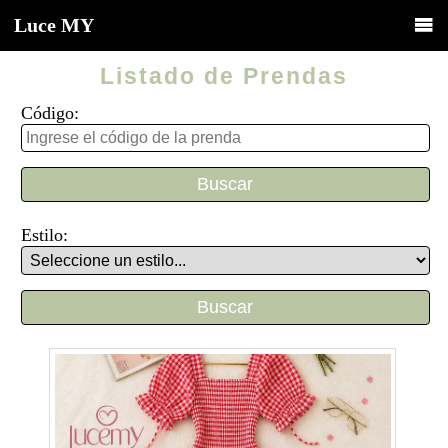
Luce
MY
Listado de Prendas
Código:
Estilo: